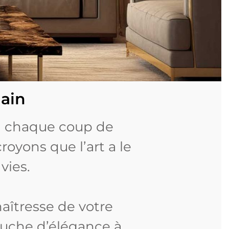
Main
où chaque coup de
croyons que l’art a le
vies.
aîtresse de votre
ouche d’élégance à