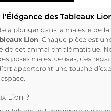
 l'Élégance des Tableaux Lio
te à plonger dans la majesté de l
bleaux Lion
. Chaque pièce est une
uté de cet animal emblématique. No
 des poses majestueuses, des regar
 d’art apporteront une touche d’ex
 espace.
ux Lion ?
que tableau est imprimé sur des m