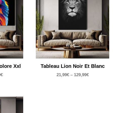
olore Xxl
Tableau Lion Noir Et Blanc
9
€
21,99
€
–
129,99
€