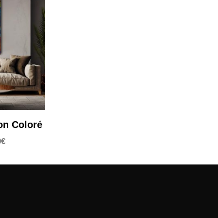
on Coloré
9
€