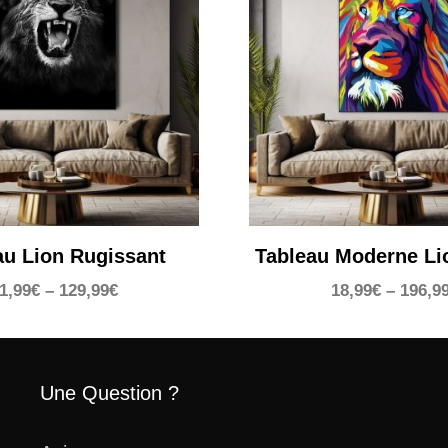
au Lion Rugissant
Tableau Moderne Li
1,99
€
–
129,99
€
18,99
€
–
196,9
Une Question ?