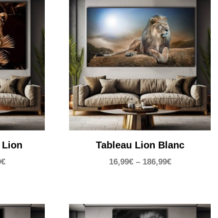
 Lion
Tableau Lion Blanc
9
€
16,99
€
–
186,99
€