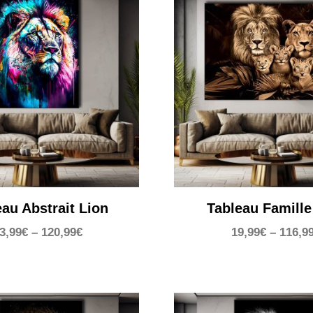
eau Abstrait Lion
Tableau Famille
3,99
€
–
120,99
€
19,99
€
–
116,9