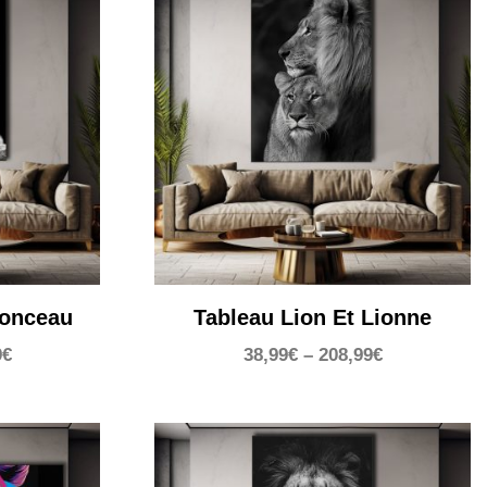
ionceau
Tableau Lion Et Lionne
9
€
38,99
€
–
208,99
€