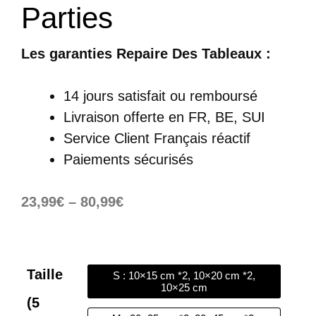
Parties
Les garanties Repaire Des Tableaux :
14 jours satisfait ou remboursé
Livraison offerte
en FR, BE, SUI
Service Client Français réactif
Paiements sécurisés
23,99
€
–
80,99
€
Taille
S : 10×15 cm *2, 10×20 cm *2,
10×25 cm
(5