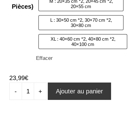
M : 20×35 cm *2, 20×45 cm *2,
Pièces)
20×55 cm
L : 30×50 cm *2, 30×70 cm *2,
30×80 cm
XL : 40×60 cm *2, 40×80 cm *2,
40×100 cm
Effacer
23,99
€
-
+
Ajouter au panier
quantité
de
Tableau
Arbre
De