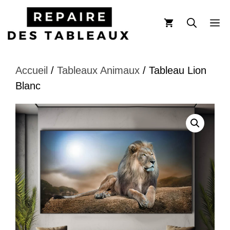
Aller
au
M
contenu
Accueil
/
Tableaux Animaux
/ Tableau Lion
Blanc