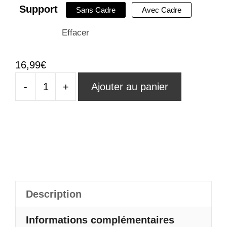
Support
Sans Cadre
Avec Cadre
Effacer
16,99
€
-
+
Ajouter au panier
quantité
de
Tableau
Lion
Blanc
Description
Informations complémentaires