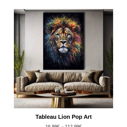
Tableau Lion Pop Art
16,99
€
–
112,99
€