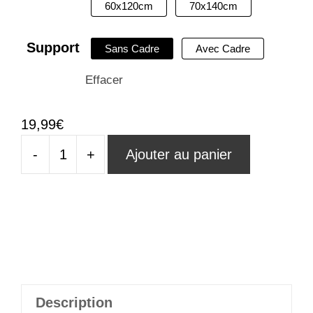
60x120cm
70x140cm
Support
Sans Cadre
Avec Cadre
Effacer
19,99
€
-
+
Ajouter au panier
quantité
de
Tableau
3D
Lion
Vision
Majesteuse
Description