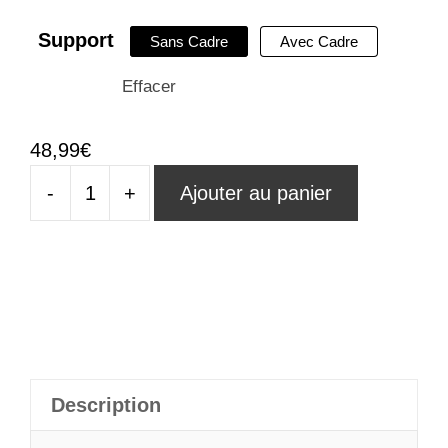
Support
Sans Cadre
Avec Cadre
Effacer
48,99
€
-
+
Ajouter au panier
quantité
de
Tableau
Abstrait
Arbre
De
Vie
Description